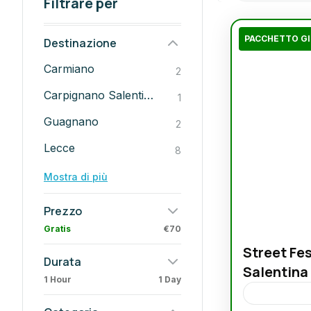
Filtrare per
Destinazione
Carmiano
2
Carpignano Salentino
1
Guagnano
2
Lecce
8
Mostra di più
Prezzo
Gratis
€70
Street Fes
Durata
Salentina
1 Hour
1 Day