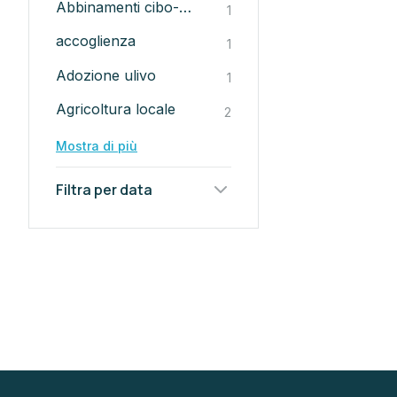
Abbinamenti cibo-birra
1
accoglienza
1
Adozione ulivo
1
Agricoltura locale
2
Mostra di più
Filtra per data