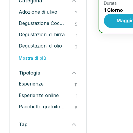
Categoria
Durata
cocktail bar
1 Giorno
Adozione di ulivo
2
musica
sa
Maggior
Degustazione Cocktail
Pacchetto g
5
trasporti in
Degustazioni di birra
1
mixology s
Degustazioni di olio
precedenti. 
2
Lecce
Mostra di più
Tipologia
Esperienze
11
Esperienze online
1
Pacchetto gratuito giornaliero con attività multiple e trasporti inclusi
8
Tag