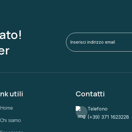
ato!
er
nk utili
Contatti
Home
Telefono
(+39) 371 1623228
Chi siamo